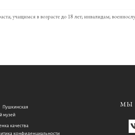
раста; учащимся в возрасте до 18 лет; инвалидам; военн
МЫ 
Пушкинская
й музей
енка качества
итика конфиденциальности