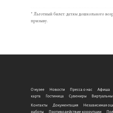
* Льготный билет: детям дошкольного воз
призыву.
О музее
Новости
Пресса о нас
Афиша
карта
Гостиница
Сувениры
Виртуальны
Контакты
Документация
Независимая оц
работы
Противодействие коррупции
Пол