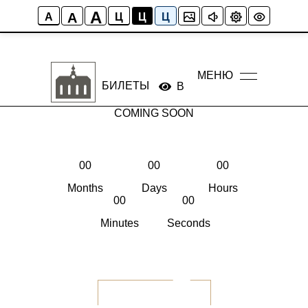
A
A
A
Ц
Ц
Ц
МЕНЮ
БИЛЕТЫ
Версия сайта для слабо
COMING SOON
00
00
00
Months
Days
Hours
00
00
Minutes
Seconds
View more