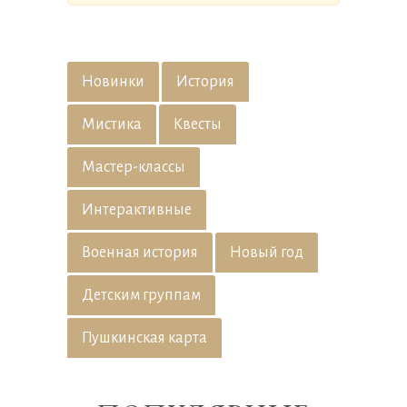
Новинки
История
Мистика
Квесты
Мастер-классы
Интерактивные
Военная история
Новый год
Детским группам
Пушкинская карта