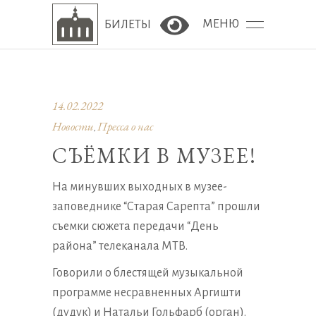
МЕНЮ
БИЛЕТЫ
Версия сайта для сла
14.02.2022
Новости
Пресса о нас
,
СЪЁМКИ В МУЗЕЕ!
На минувших выходных в музее-
заповеднике “Старая Сарепта” прошли
съемки сюжета передачи “День
района” телеканала МТВ.
Говорили о блестящей музыкальной
программе несравненных Аргишти
(дудук) и Натальи Гольфарб (орган).