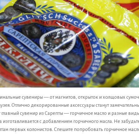
альные сувениры — от магнитов, открыток и холщовых сумоч
узея. Отлично декорированные аксессуары станут замечательны
у главный сувенир из Сарепты — горчичное масло и разные вид
 изготавливается с добавлением горчичного масла. Не забудьт
там первых колонистов. Спешите попробовать горчичное масло