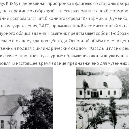
у. К 1865 г. деревянная пристройка к флигелю со стороны двор
густе-середине октября 1918 г. здесь располагался штаб формир
дании располагался штаб конного отряда 10-й армии Б. Думенко, 
тские учреждения, ЗАГС, промышленный и комиссионный магази
урного облика здания. Памятник представляет собой П-образн
льно стоящему зданию 1781 года. Основной объём имеет в цен
ственный подвал с цилиндрическим сводом. Фасады и планы ре
ключает простые штукатурные обрамления окон и штукатурные р
ровля. В настоящее время здание предназначено для музейных 