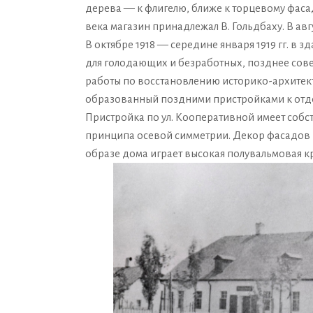
дерева — к флигелю, ближе к торцевому фасад
века магазин принадлежал В. Гольдбаху. В ав
В октябре 1918 — середине января 1919 гг. в з
для голодающих и безработных, позднее сове
работы по восстановлению историко-архитект
образованный поздними пристройками к отде
Пристройка по ул. Кооперативной имеет соб
принципа осевой симметрии. Декор фасадов в
образе дома играет высокая полувальмовая к