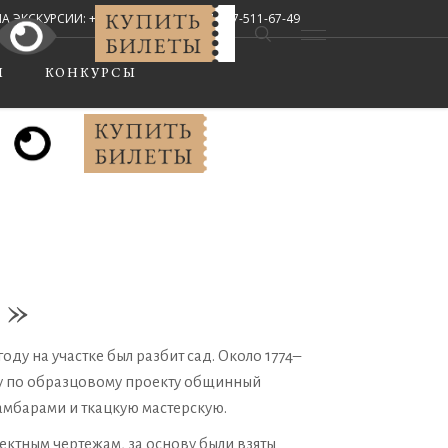
СКУРСИИ: +7 (8442) 67-33-02, +7-927-511-67-49
Мы в соцсетях:
Ы
КОНКУРСЫ
А»
ду на участке был разбит сад. Около 1774–
оду по образцовому проекту общинный
амбарами и ткацкую мастерскую.
ктным чертежам, за основу были взяты