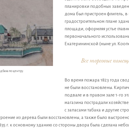
планировки подобных заведени
дома был пристроен флигель, в
градостроительном плане здан
площади, оформляя устье главн
первоначального использования
Екатерининской (ныне ул. Кооп
Все торговые помещ
ьдбаха по центру.
Во время пожара 1823 года сво
не были восстановлены. Кирпи
подвале и в правом зале 1-го эт
магазина пострадали хозяйстве
с запасами табака и другие стро
 строение из дерева были восстановлены, а также было выстрое
1835 г. к основному зданию со стороны двора была сделана неб