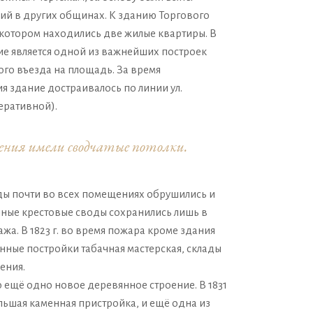
й в других общинах. К зданию Торгового
 котором находились две жилые квартиры. В
ие является одной из важнейших построек
ого въезда на площадь. За время
 здание достраивалось по линии ул.
еративной).
ения имели сводчатые потолки.
ды почти во всех помещениях обрушились и
чные крестовые своды сохранились лишь в
ажа. В 1823 г. во время пожара кроме здания
нные постройки табачная мастерская, склады
ения.
но ещё одно новое деревянное строение. В 1831
ольшая каменная пристройка, и ещё одна из