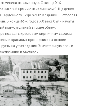
а заменена на каменную. С конца XIX
ования 10-й армии с начальником Я. Щаденко.
С. Буденного. В 1920-х гг. в здании — столовая
н. В конце 90-х годов XX века были начаты
ый прямоугольный в плане объём,
тре подвал с крестовым кирпичным сводом.
шены в красивых пропорциях на основе
усты на углах здания. Значительную роль в
экспозиций и выставок.