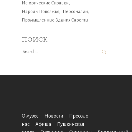
Исторические Справки
Народы Поволжья
Персоналии
Промышленные Здания Сарепты
ПОИСК
Search
for:
О музее
Новости
Пресса о
нас
Афиша
Пушкинская