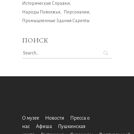
Исторические Справки
Народы Поволжья
Персоналии
Промышленные Здания Сарепты
ПОИСК
Search
for:
О музее
Новости
Пресса о
нас
Афиша
Пушкинская