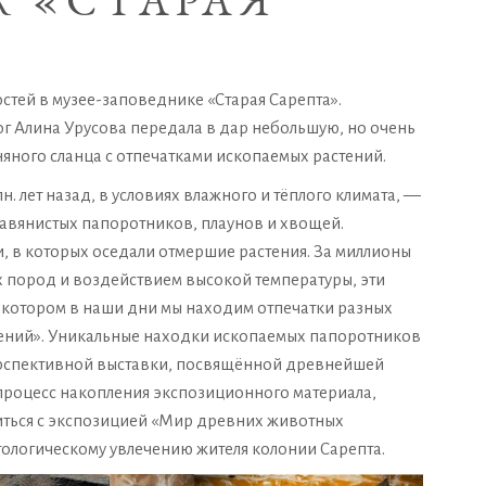
 «СТАРАЯ
тей в музее-заповеднике «Старая Сарепта».
г Алина Урусова передала в дар небольшую, но очень
ного сланца с отпечатками ископаемых растений.
н. лет назад, в условиях влажного и тёплого климата, —
травянистых папоротников, плаунов и хвощей.
 в которых оседали отмершие растения. За миллионы
 пород и воздействием высокой температуры, эти
 котором в наши дни мы находим отпечатки разных
ений». Уникальные находки ископаемых папоротников
ерспективной выставки, посвящённой древнейшей
 процесс накопления экспозиционного материала,
иться с экспозицией «Мир древних животных
ологическому увлечению жителя колонии Сарепта.