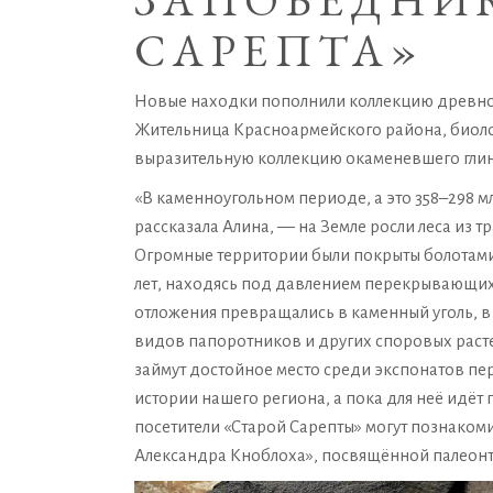
ЗАПОВЕДНИК
САРЕПТА»
Новые находки пополнили коллекцию древнос
Жительница Красноармейского района, биоло
выразительную коллекцию окаменевшего глиня
«В каменноугольном периоде, а это 358–298 мл
рассказала Алина, — на Земле росли леса из 
Огромные территории были покрыты болотами,
лет, находясь под давлением перекрывающих
отложения превращались в каменный уголь, в
видов папоротников и других споровых раст
займут достойное место среди экспонатов п
истории нашего региона, а пока для неё идёт
посетители «Старой Сарепты» могут познаком
Александра Кноблоха», посвящённой палеонт