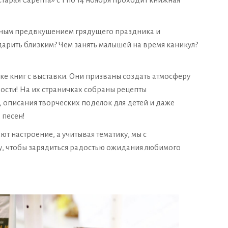
ьным предвкушением грядущего праздника и
дарить близким? Чем занять малышей на время каникул?
ке книг с выставки. Они призваны создать атмосферу
ости! На их страничках собраны рецепты
 описания творческих поделок для детей и даже
 песен!
т настроение, а учитывая тематику, мы с
у, чтобы зарядиться радостью ожидания любимого