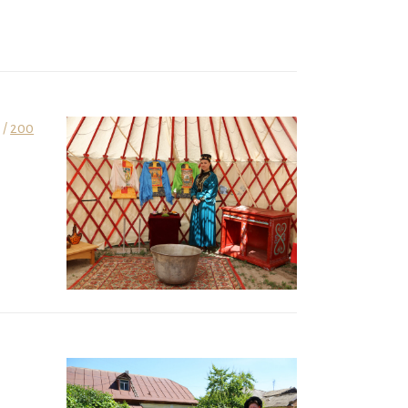
 /
200
₽