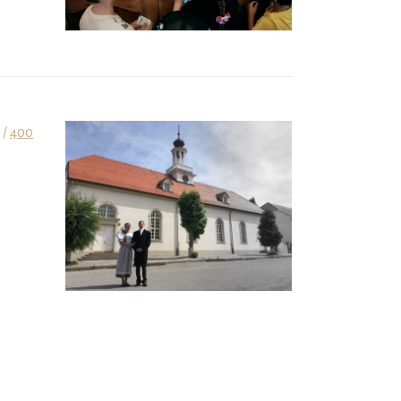
 /
400