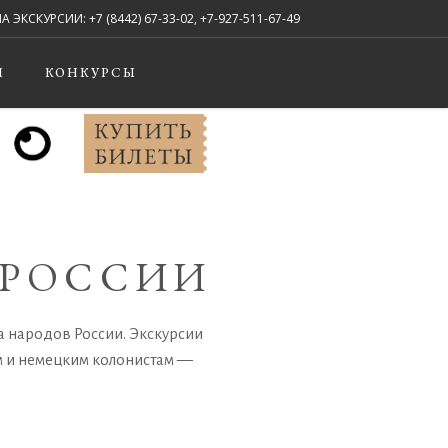
СКУРСИИ: +7 (8442) 67-33-02, +7-927-511-67-49
Мы в соцсетях:
Ы
КОНКУРСЫ
 РОССИИ
а народов России. Экскурсии
м и немецким колонистам —