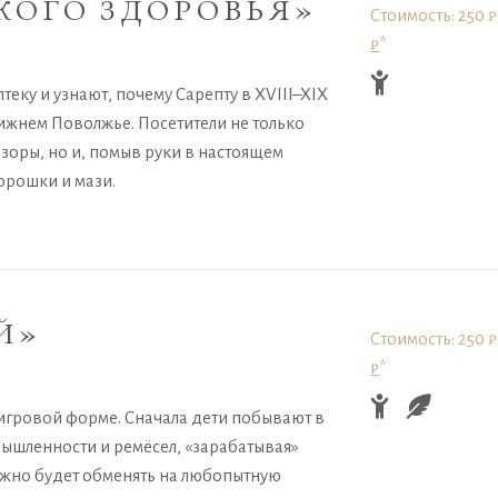
КОГО ЗДОРОВЬЯ»
Стоимость: 250 ₽
₽
*
теку и узнают, почему Сарепту в XVIII–XIX
ижнем Поволжье. Посетители не только
изоры, но и, помыв руки в настоящем
орошки и мази.
Й»
Стоимость: 250 ₽
₽
*
игровой форме. Сначала дети побывают в
ышленности и ремёсел, «зарабатывая»
можно будет обменять на любопытную