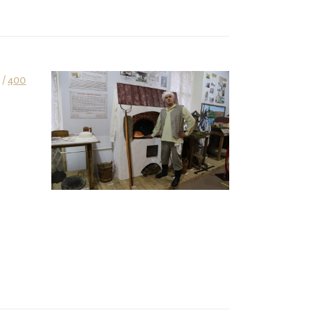
 /
400