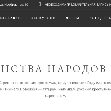
ул. Изобильная, 10
НЕОБХОДИМА ПРЕДВАРИТЕЛЬНАЯ ЗАПИСЬ НА ЭК
ВЫСТАВКИ
ЭКСКУРСИИ
ДЕТЯМ
КОНЦЕРТ
ИНСТВА НАРОДОВ
арепта» подготовил программы, приуроченные к Году единств
м Нижнего Поволжья — татарам, калмыкам, русским крестьяна
сарептянам.