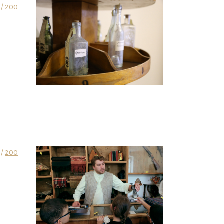
 /
200
 /
200