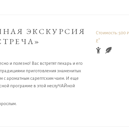
ННАЯ ЭКСКУРСИЯ
Стоимость: 500 ₽
СТРЕЧА»
₽
*
но и полезно! Вас встретят пекарь и его
с традициями приготовления знаменитых
ом с ароматным сарептским чаем. И еще
кусной программе в этой неслуЧАЙной
зрослым.