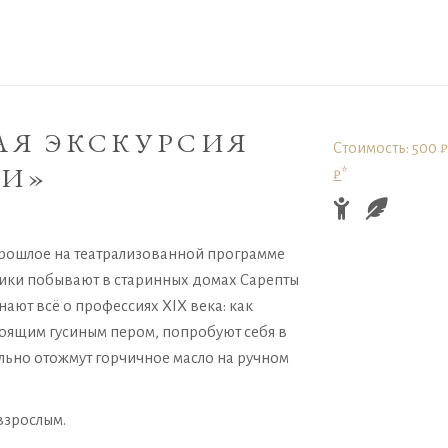
АЯ ЭКСКУРСИЯ
Стоимость: 500 ₽
НИ»
₽
*
 прошлое на театрализованной программе
ики побывают в старинных домах Сарепты
знают всё о профессиях XIX века: как
тоящим гусиным пером, попробуют себя в
ельно отожмут горчичное масло на ручном
взрослым.