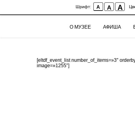
A
A
Шрифт:
Цв
A
О МУЗЕЕ
АФИША
[eltdf_event_list number_of_items=»3″ ord
image=»1255″]