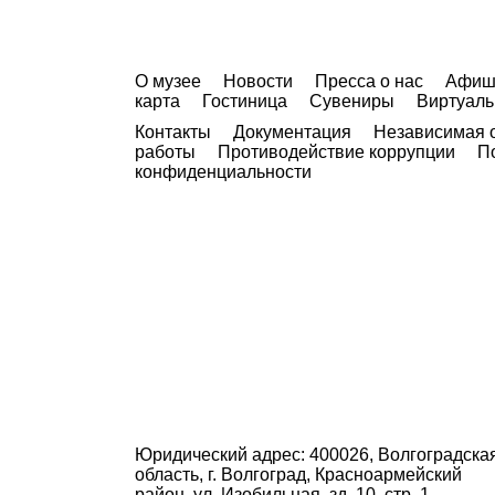
О музее
Новости
Пресса о нас
Афиш
карта
Гостиница
Сувениры
Виртуаль
Контакты
Документация
Независимая о
работы
Противодействие коррупции
П
конфиденциальности
Юридический адрес: 400026, Волгоградска
область, г. Волгоград, Красноармейский
район, ул. Изобильная, зд. 10, стр. 1.