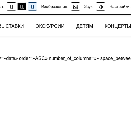
ет:
Изображения:
Звук:
Настройки:
Ц
Ц
Ц
ВЫСТАВКИ
ЭКСКУРСИИ
ДЕТЯМ
КОНЦЕРТЫ
erby=»date» order=»ASC» number_of_columns=»» space_between