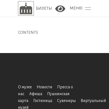
МЕНЮ
БИЛЕТЫ
Версия сайта для сла
CONTENTS
О музее
Новости
Пресса о
нас
Афиша
Пушкинская
карта
Гостиница
Сувениры
Виртуальный
музей