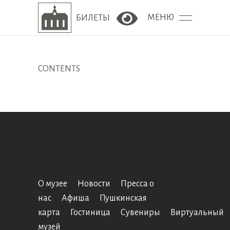
МЕНЮ
БИЛЕТЫ
Версия сайта для сла
CONTENTS
О музее
Новости
Пресса о
нас
Афиша
Пушкинская
карта
Гостиница
Сувениры
Виртуальный
музей