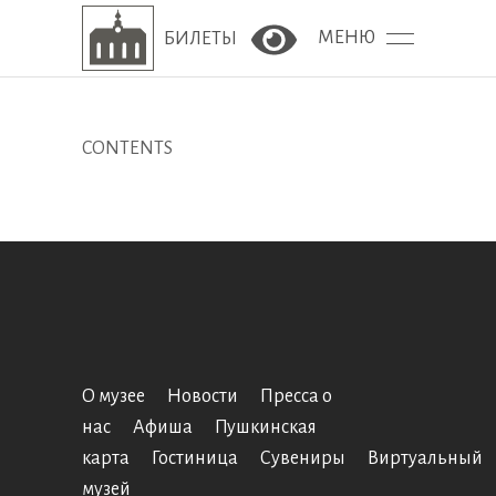
МЕНЮ
БИЛЕТЫ
Версия сайта для сла
CONTENTS
О музее
Новости
Пресса о
нас
Афиша
Пушкинская
карта
Гостиница
Сувениры
Виртуальный
музей