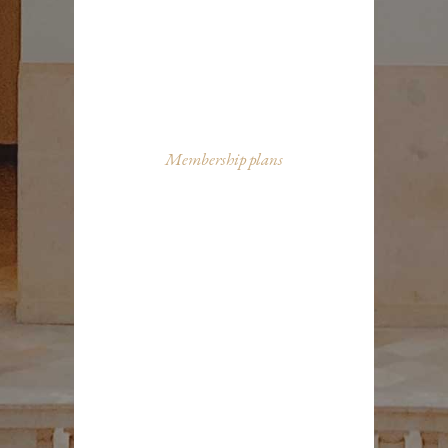
Membership plans
JOIN OUR
MEMBERSHIP
PLAN AND
ENJOY
UNLIMITED
PROGRAMS