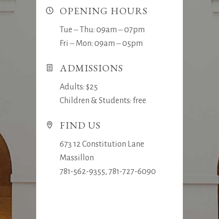
OPENING HOURS
Tue ‒ Thu: 09am ‒ 07pm
Fri ‒ Mon: 09am ‒ 05pm
ADMISSIONS
Adults: $25
Children & Students: free
FIND US
673 12 Constitution Lane
Massillon
781-562-9355, 781-727-6090