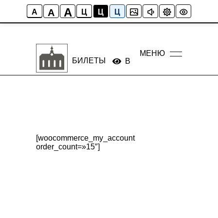
A
A
A
Ц
Ц
Ц
МЕНЮ
БИЛЕТЫ
Версия сайта для слабо
[woocommerce_my_account
order_count=»15″]