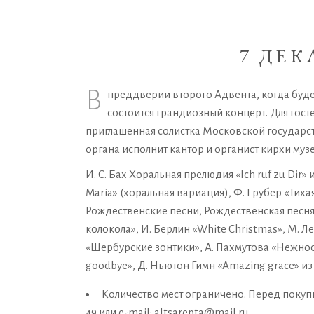
7 ДЕКА
В
преддверии второго Адвента, когда буде
состоится грандиозный концерт. Для гост
приглашенная солистка Московской государс
органа исполнит кантор и органист кирхи муз
И. С. Бах Хоральная прелюдия «Ich ruf zu Dir» 
Maria» (хоральная вариация), Ф. Грубер «Тиха
Рождественские песни, Рождественская песня 
колокола», И. Берлин «White Christmas», М. Л
«Шербурские зонтики», А. Пахмутова «Нежност
goodbye», Д. Ньютон Гимн «Аmazing grace» из 
Количество мест ограничено. Перед покупк
49 или e-mail: altsarepta@mail.ru.