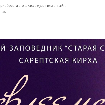
риобрести его в кассе музея или
онлайн
.
те».