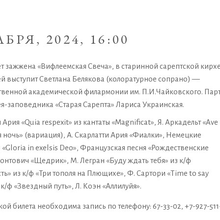
БРЯ, 2024, 16:00
т зажжена «Вифлеемская Свеча», в старинной сарептской кирх
ей выступит Светлана Белякова (колоратурное сопрано) —
твенной академической филармонии им. П.И.Чайковского. Пар
ея-заповедника «Старая Сарепта» Лариса Украинская.
и Ария «Quia respexit» из кантаты «Magnificat», Я. Аркадельт «Ave
я ночь» (вариация), А. Скарлатти Ария «Фиалки», Немецкие
«Gloria in exelsis Deo», Французская песня «Рождественские
еонтович «Щедрик», М. Легран «Буду ждать тебя» из к/ф
ь» из к/ф «Три тополя на Плющихе», Ф. Сартори «Time to say
к/ф «Звездный путь», Л. Коэн «Аллилуйя».
ой билета необходима запись по телефону: 67-33-02, +7-927-511