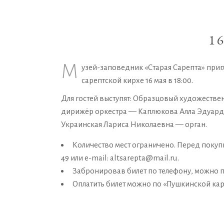
1
М
узей-заповедник «Старая Сарепта» приг
сарептской кирхе 16 мая в 18:00.
Для гостей выступят: Образцовый художестве
дирижёр оркестра — Каплюкова Алла Эдуард
Украинская Лариса Николаевна — орган.
Количество мест ограничено. Перед покупк
49 или e-mail: altsarepta@mail.ru.
Забронировав билет по телефону, можно п
Оплатить билет можно по «Пушкинской кар