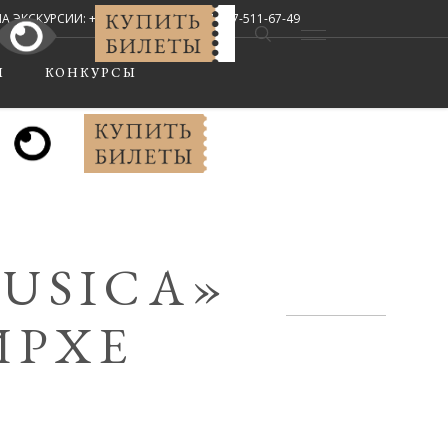
СКУРСИИ: +7 (8442) 67-33-02, +7-927-511-67-49
Мы в соцсетях:
Ы
КОНКУРСЫ
MUSICA»
ИРХЕ