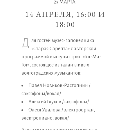
23 МАРТА.
14 АПРЕЛЯ, 16:00 И
18:00
Д
ля гостей музея-заповедника
«Старая Сарепта» с авторской
программой выступит трио «Гог-Ма-
Гог», состоящее из талантливых
волгоградских музыкантов:
Павел Новиков-Растопнин /
саксофоны/вокал/
Алексей Глухов /саксофоны/
Олеся Удалова / электроорган,
электропиано, вокал/