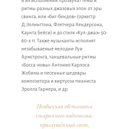
В их исполнении прозвучат темы и
ритмы разных джазовых эпох: от эры
свинга, или «биг-бендов» (оркестр
Д.Эллингтона, Флетчера Хендерсона,
Каунта Бейси) и до стиля «Кул-джаз» 50-
60-х гг. Также музыканты исполнят
незабываемые мелодии Луи
Армстронга, танцевальные ритмы
«Босса-новы» Антонио Карлоса
Жобима и песенные шедевры
композитора и виртуоза пианиста
Эролла Гарнера, и др.
Необычная обстановка
старинного подземелья,
приглушённый свет,