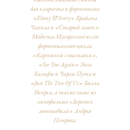
для кларнета и фортепиано
«Ebony & Ivory» Брайана
Чаппла и «Старый замок»
Модеста Мусоргского из его
фортепианного цикла
«Картинки с выставки»,
«See You Again» Уиза
Халифы и Чарли Пута и
«Just The Two Of Us» Билла
Уизерса, а также вальс из
кинофильма «Берегись
автомобиля» Андрея
Петрова.