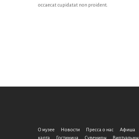
occaecat cupidatat non proident.
О музее
Новости
Пресса о нас
Афиша
карта
Гостиница
Сувениры
Виртуальны