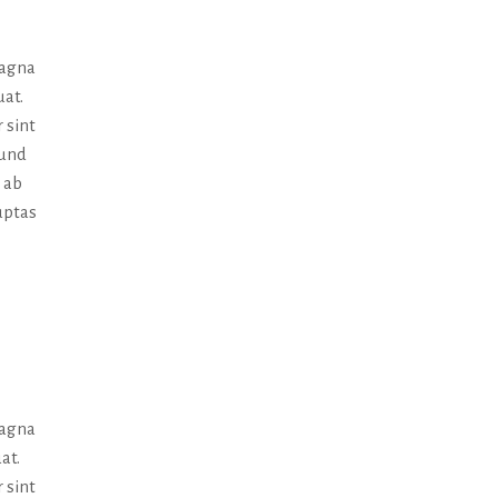
magna
uat.
 sint
 und
 ab
uptas
magna
at.
 sint