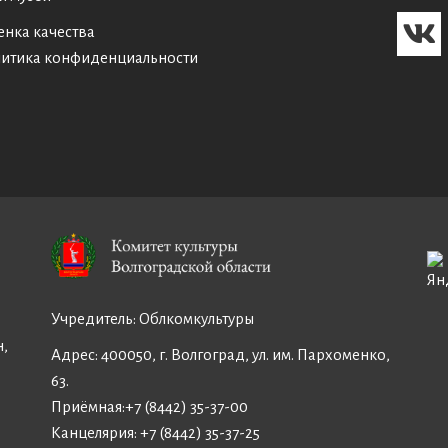
енка качества
итика конфиденциальности
Учредитель:
Облкомкультуры
н,
Адрес: 400050, г. Волгоград, ул. им. Пархоменко,
63.
Приёмная:
+7 (8442) 35-37-00
Канцелярия:
+7 (8442) 35-37-25