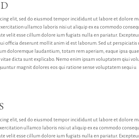
RD
icing elit, sed do eiusmod tempor incididunt ut labore et dolore 
exercitation ullamco laboris nisi ut aliquip ex ea commodo conseq
te velit esse cillum dolore ium fugiats nulla en pariatur. Excepteur
ui officia deserunt mollit anim id est laborum. Sed ut perspiciatis
tium doloremque laudantium, totam rem aperiam, eaque ipsa quae
tae vitae dicta sunt explicabo. Nemo enim ipsam voluptatem qiui vol
sequuntur magnit dolores eos qui ratione sense voluptatem sequi u
S
icing elit, sed do eiusmod tempor incididunt ut labore et dolore 
exercitation ullamco laboris nisi ut aliquip ex ea commodo consequ
te velit esse cillum dolore ium fugiats nulla en pariatur. Excepteur