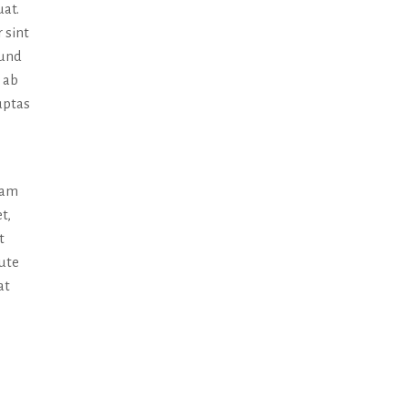
uat.
 sint
 und
 ab
uptas
uam
t,
t
aute
at