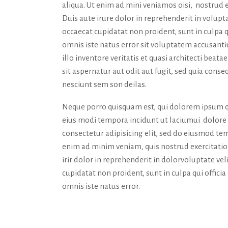
aliqua. Ut enim ad mini veniamos oisi, nostrud 
Duis aute irure dolor in reprehenderit in volupta
occaecat cupidatat non proident, sunt in culpa q
omnis iste natus error sit voluptatem accusan
illo inventore veritatis et quasi architecti bea
sit aspernatur aut odit aut fugit, sed quia con
nesciunt sem son deilas.
Neque porro quisquam est, qui dolorem ipsum qu
eius modi tempora incidunt ut laciumui dolor
consectetur adipisicing elit, sed do eiusmod tem
enim ad minim veniam, quis nostrud exercitatio
irir dolor in reprehenderit in dolorvoluptate vel
cupidatat non proident, sunt in culpa qui offici
omnis iste natus error.