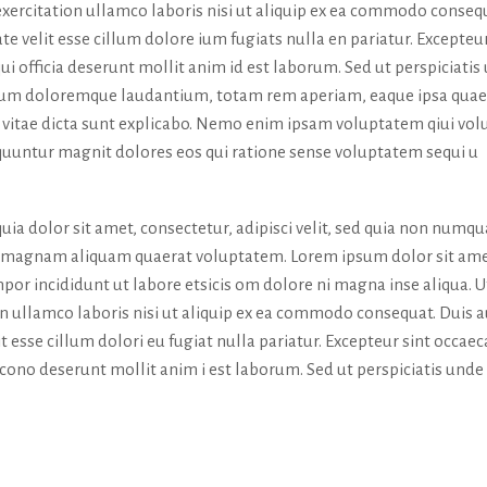
exercitation ullamco laboris nisi ut aliquip ex ea commodo conseq
te velit esse cillum dolore ium fugiats nulla en pariatur. Excepteur
ui officia deserunt mollit anim id est laborum. Sed ut perspiciatis
tium doloremque laudantium, totam rem aperiam, eaque ipsa quae
tae vitae dicta sunt explicabo. Nemo enim ipsam voluptatem qiui vol
sequuntur magnit dolores eos qui ratione sense voluptatem sequi u
ia dolor sit amet, consectetur, adipisci velit, sed quia non numq
e magnam aliquam quaerat voluptatem. Lorem ipsum dolor sit ame
por incididunt ut labore etsicis om dolore ni magna inse aliqua. U
n ullamco laboris nisi ut aliquip ex ea commodo consequat. Duis 
it esse cillum dolori eu fugiat nulla pariatur. Excepteur sint occaec
a cono deserunt mollit anim i est laborum. Sed ut perspiciatis unde