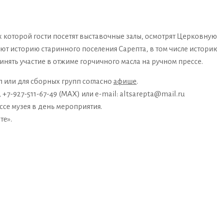
х которой гости посетят выставочные залы, осмотрят Церковную
нают историю старинного поселения Сарепта, в том числе истори
нять участие в отжиме горчичного масла на ручном прессе.
 или для сборных групп согласно
афише
.
+7-927-511-67-49 (MAX) или e-mail: altsarepta@mail.ru
се музея в день мероприятия.
те».