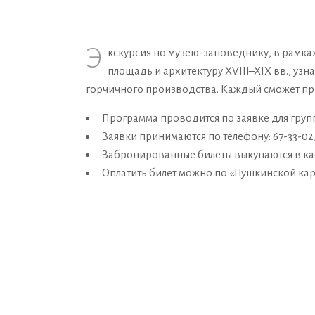
Э
кскурсия по музею-заповеднику, в рамка
площадь и архитектуру XVIII–XIX вв., уз
горчичного производства. Каждый сможет при
Программа проводится по заявке для групп
Заявки принимаются по телефону: 67-33-02, 
Забронированные билеты выкупаются в кас
Оплатить билет можно по «Пушкинской кар