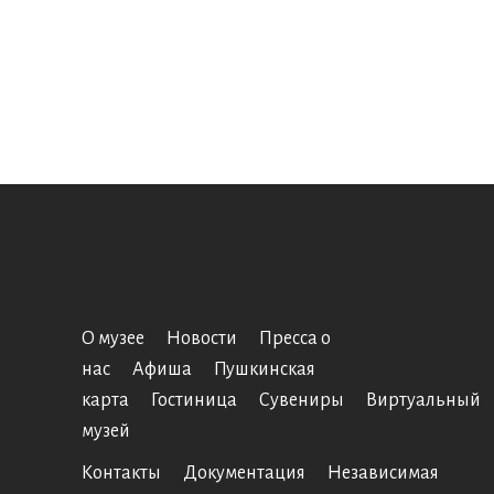
О музее
Новости
Пресса о
нас
Афиша
Пушкинская
карта
Гостиница
Сувениры
Виртуальный
музей
Контакты
Документация
Независимая