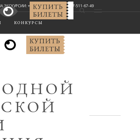
СКУРСИИ: +7 (8442) 67-33-02, +7-927-511-67-49
Мы в соцсетях:
Ы
КОНКУРСЫ
РОДНОЙ
ЕСКОЙ
И