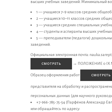
высших учебных заведений. Минимальный возр
1 — учащиеся 7–9 классов средних общеоб
2 — учащиеся 10–11 классов средних обще
3 — учащиеся средних специальных учебных
4 — студенты и аспиранты высших учебных
5 — преподаватели (педагоги) дошкольны
заведений.
Официальная электронная почта:
nauka.sarep
→
ПОЛОЖЕНИЕ о IX М
СМОТРЕТЬ
Образец оформления работ
СМОТРЕТЬ
представителя на обработку и распростране
персональных данных (для научного руковод
+7-966-785-75-54 (Парфёнов Александр Евг
или обращайтесь по адресу: