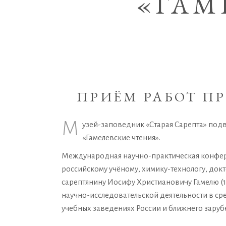
«ГАМ
ПРИЁМ РАБОТ ПР
М
узей-заповедник «Старая Сарепта» по
«Гамелевские чтения».
Международная научно-практическая конфере
российскому учёному, химику-технологу, до
сарептянину Иосифу Христиановичу Гамелю (1
научно-исследовательской деятельности в с
учебных заведениях России и ближнего заруб