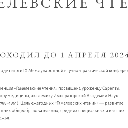
ЕЛЕВСКИЕ ЧТ
ОХОДИЛ ДО 1 АПРЕЛЯ 202
дводит итоги IX Международной научно-практической конфере
нция «Гамелевские чтения» посвящена уроженцу Сарепты,
ктору медицины, академику Императорской Академии Наук
788–1861). Цель ежегодных «Гамелевских чтений» — развитие
редних общеобразовательных, средних специальных и высших
ежья.