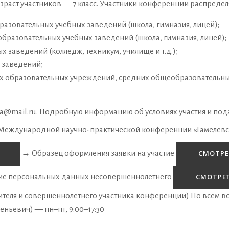
аст участников — 7 класс. Участники конференции распределял
разовательных учебных заведений (школа, гимназия, лицей);
образовательных учебных заведений (школа, гимназия, лицей);
 заведений (колледж, техникум, училище и т.д.);
 заведений;
х образовательных учреждений, средних общеобразовательны
ta@mail.ru
. Подробную информацию об условиях участия и пода
еждународной научно-практической конференции «Гамелевск
→
Образец оформления заявки на участие
СМОТРЕ
ние персональных данных несовершеннолетнего
СМОТРЕ
ителя и совершеннолетнего участника конференции)
По всем в
еньевич) — пн–пт, 9:00–17:30